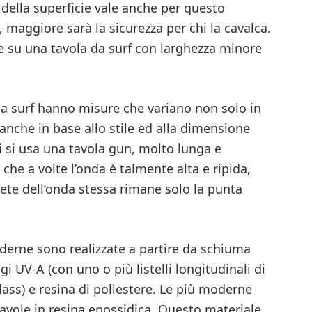
 della superficie vale anche per questo
, maggiore sarà la sicurezza per chi la cavalca.
e su una tavola da surf con larghezza minore
a surf hanno misure che variano non solo in
a anche in base allo stile ed alla dimensione
i si usa una tavola gun, molto lunga e
he a volte l’onda è talmente alta e ripida,
rete dell’onda stessa rimane solo la punta
derne sono realizzate a partire da schiuma
gi UV-A (con uno o più listelli longitudinali di
rglass) e resina di poliestere. Le più moderne
avole in resina epossidica. Questo materiale