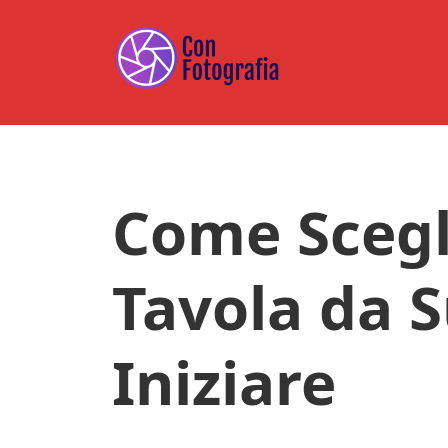
Skip
Skip
Skip
to
to
to
main
primary
footer
content
sidebar
Come Scegl
Tavola da S
Iniziare