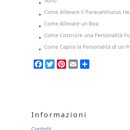
Sono
Come Allevare il Paracanthurus He
Come Allevare un Boa
Come Costruire una Personalità Fo
Come Capire la Personalità di un P
F
T
Pi
E
C
a
wi
nt
m
o
c
tt
er
ail
n
e
er
e
di
b
st
vi
o
di
Footer
Informazioni
o
k
Contatti