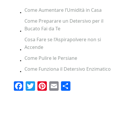
Come Aumentare l’Umidità in Casa
Come Preparare un Detersivo per il
Bucato Fai da Te
Cosa Fare se l’Aspirapolvere non si
Accende
Come Pulire le Persiane
Come Funziona il Detersivo Enzimatico
F
T
Pi
E
C
a
wi
nt
m
o
c
tt
er
ail
n
e
er
e
di
Primary
b
st
vi