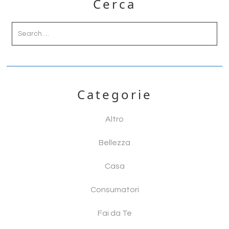
o
di
Cerca
Sidebar
o
k
Categorie
Altro
Bellezza
Casa
Consumatori
Fai da Te