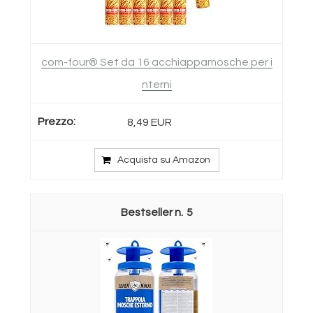
com-four® Set da 16 acchiappamosche per i
nterni
8,49 EUR
Acquista su Amazon
5