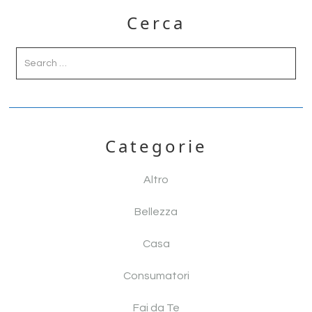
Primary
o
di
Cerca
Sidebar
o
k
Categorie
Altro
Bellezza
Casa
Consumatori
Fai da Te