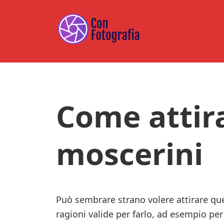
Skip
Skip
Skip
to
to
to
main
primary
footer
content
sidebar
Come attira
moscerini
Può sembrare strano volere attirare ques
ragioni valide per farlo, ad esempio pe