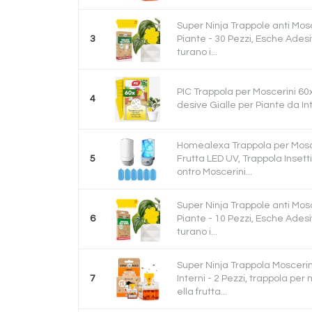
Super Ninja Trappole anti Mosc
3
Piante - 30 Pezzi, Esche Ades
turano i...
PIC Trappola per Moscerini 60
4
desive Gialle per Piante da In
Homealexa Trappola per Mosce
5
Frutta LED UV, Trappola Insetti
ontro Moscerini...
Super Ninja Trappole anti Mosc
6
Piante - 10 Pezzi, Esche Ades
turano i...
Super Ninja Trappola Moscerin
7
Interni - 2 Pezzi, trappola per
ella frutta...